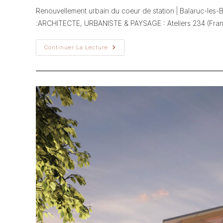
la
Renouvellement urbain du coeur de station | Balaruc-
publication :
:ARCHITECTE, URBANISTE & PAYSAGE : Ateliers 234 (Franc
Renouvellement
Continuer La Lecture
Urbain
Du
Coeur
De
Station
|
Balaruc-
Les-
Bains
(34)​
|
Ateliers
2/3/4/