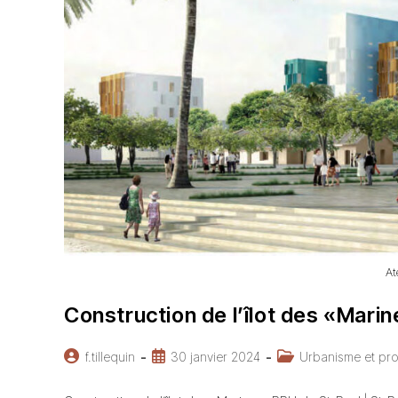
At
Construction de l’îlot des «Marine
Auteur/autrice
Publication
Post
f.tillequin
30 janvier 2024
Urbanisme et pr
de
publiée :
category:
la