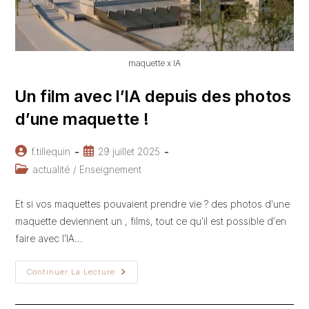
maquette x IA
Un film avec l’IA depuis des photos
d’une maquette !
Auteur/autrice
Publication
f.tillequin
29 juillet 2025
de
publiée :
Post
actualité
/
Enseignement
la
category:
publication :
Et si vos maquettes pouvaient prendre vie ? des photos d'une
maquette deviennent un , films, tout ce qu'il est possible d'en
faire avec l'IA...
Un
Continuer La Lecture
Film
Avec
L’IA