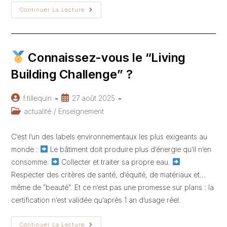
Continuer La Lecture
Connaissez-
Vous
Toutes
Les
Règles
Environnementales
Connaissez-vous le “Living
Applicables
À
Building Challenge” ?
Votre
Projet
?
Auteur/autrice
Publication
f.tillequin
27 août 2025
de
publiée :
Post
actualité
/
Enseignement
la
category:
publication :
C’est l’un des labels environnementaux les plus exigeants au
monde :
Le bâtiment doit produire plus d’énergie qu’il n’en
consomme.
Collecter et traiter sa propre eau.
Respecter des critères de santé, d’équité, de matériaux et…
même de "beauté". Et ce n’est pas une promesse sur plans : la
certification n’est validée qu’après 1 an d’usage réel.
Continuer La Lecture