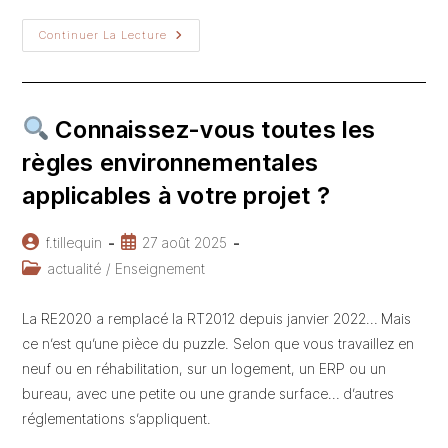
L’ACV
Continuer La Lecture
Est
Un
Bon
Outil
De
Conception
Connaissez-vous toutes les
Carbone,
Mais
règles environnementales
Connaissez-
Vous
applicables à votre projet ?
La
« Pyramide
Des
Matériaux »
Auteur/autrice
Publication
f.tillequin
27 août 2025
?
de
publiée :
Post
actualité
/
Enseignement
la
category:
publication :
La RE2020 a remplacé la RT2012 depuis janvier 2022… Mais
ce n’est qu’une pièce du puzzle. Selon que vous travaillez en
neuf ou en réhabilitation, sur un logement, un ERP ou un
bureau, avec une petite ou une grande surface… d’autres
réglementations s’appliquent.