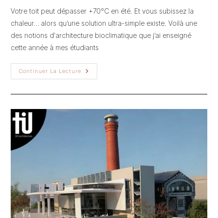
publication :
Votre toit peut dépasser +70°C en été. Et vous subissez la
chaleur… alors qu’une solution ultra-simple existe. Voilà une
des notions d'architecture bioclimatique que j’ai enseigné
cette année à mes étudiants
Votre
Continuer La Lecture
Toit
Chauffe
À
+70°C
-
>
La
Solution
Passive
Et
Économique