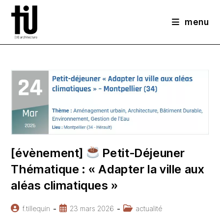
contenu
Skip
principal
to
menu
content
[évènement]
Petit-Déjeuner
Thématique : « Adapter la ville aux
aléas climatiques »
Auteur/autrice
Publication
Post
f.tillequin
23 mars 2026
actualité
de
publiée :
category: