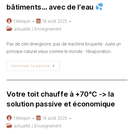
bâtiments… avec de l’eau
Auteur/autrice
Publication
f.tillequin
14 août 2025
de
publiée :
Post
actualité
/
Enseignement
la
category:
publication :
Pas de clim énergivore, pas de machine bruyante. Juste un
principe naturel vieux comme le monde : l’évaporation.
Et
Continuer La Lecture
Si
On
Rafraîchissait
Les
Bâtiments…
Avec
Votre toit chauffe à +70°C -> la
De
L’eau
solution passive et économique
Auteur/autrice
Publication
f.tillequin
14 août 2025
de
publiée :
Post
actualité
/
Enseignement
la
category: