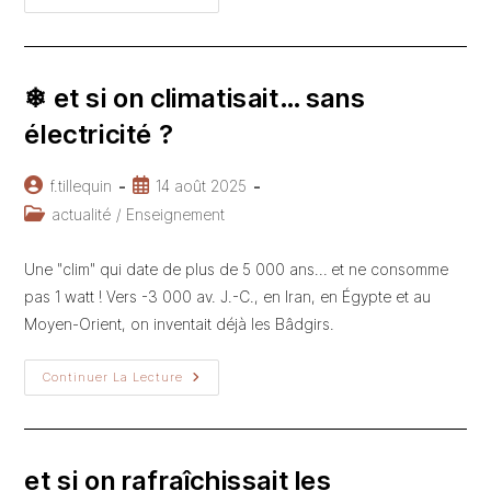
Connaissez-
Vous
Le
“Living
Building
Challenge”
❄ et si on climatisait… sans
?
électricité ?
Auteur/autrice
Publication
f.tillequin
14 août 2025
de
publiée :
Post
actualité
/
Enseignement
la
category:
publication :
Une "clim" qui date de plus de 5 000 ans… et ne consomme
pas 1 watt ! Vers -3 000 av. J.-C., en Iran, en Égypte et au
Moyen-Orient, on inventait déjà les Bâdgirs.
❄
Continuer La Lecture
Et
Si
On
Climatisait…
Sans
Électricité
et si on rafraîchissait les
?