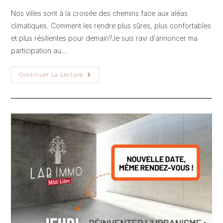
la
Nos villes sont à la croisée des chemins face aux aléas
publication :
climatiques. Comment les rendre plus sûres, plus confortables
et plus résilientes pour demain?Je suis ravi d'annoncer ma
participation au…
[évènement]
Continuer La Lecture
Petit-
Déjeuner
Thématique
:
« Adapter
La
Ville
Aux
Aléas
Climatiques »