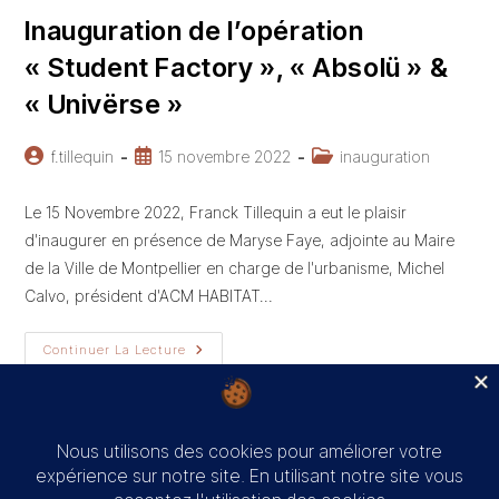
Inauguration de l’opération
« Student Factory », « Absolü » &
« Univërse »
Auteur/autrice
Publication
Post
f.tillequin
15 novembre 2022
inauguration
de
publiée :
category:
la
Le 15 Novembre 2022, Franck Tillequin a eut le plaisir
publication :
d'inaugurer en présence de Maryse Faye, adjointe au Maire
de la Ville de Montpellier en charge de l'urbanisme, Michel
Calvo, président d'ACM HABITAT…
Inauguration
Continuer La Lecture
De
L’opération
« Student
Factory »,
« Absolü »
&
« Univërse »